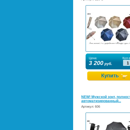
Цена:
Кол-в
3 200
руб.
NEW! Мужской зонт, полнос
автоматизированный...
Артикул:
606