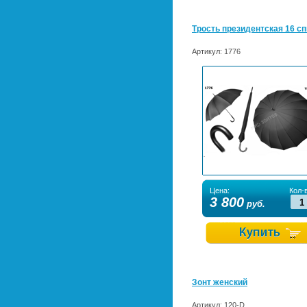
Трость президентская 16 с
Артикул:
1776
Цена:
Кол-в
3 800
руб.
Зонт женский
Артикул:
120-D