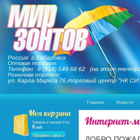
Россия г.Хабаровск
Оптовая торговля:
Телефон : 8 (914) 549 68 62 (на этот телефо
Розничная торговля:
ул. Карла Маркса 76,торговый центр "НК СИ
Главная
Новости
Интернет-м
Товаров в корзине
0
на:
0
руб.
ДОБРО ПОЖАЛ