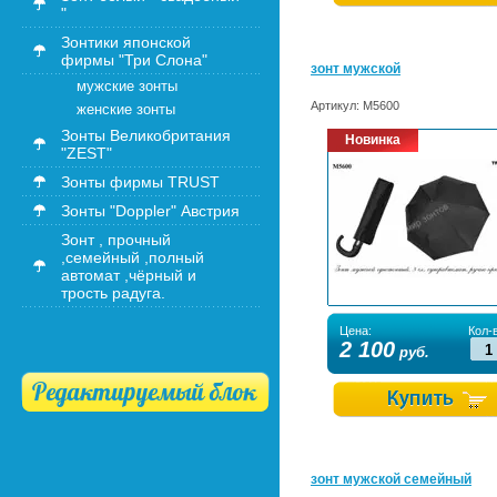
"
Зонтики японской
фирмы "Три Слона"
зонт мужской
мужские зонты
Артикул:
М5600
женские зонты
Зонты Великобритания
Новинка
"ZEST"
Зонты фирмы TRUST
Зонты "Doppler" Австрия
Зонт , прочный
,семейный ,полный
автомат ,чёрный и
трость радуга.
Цена:
Кол-в
2 100
руб.
Редактируемый блок
зонт мужской семейный