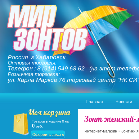
Россия г.Хабаровск
Оптовая торговля:
Телефон : 8 (914) 549 68 62 (на этот телефо
Розничная торговля:
ул. Карла Маркса 76,торговый центр "НК СИ
Главная
Новости
Зонт женский-
Товаров в корзине
0
на:
0
руб.
Интернет-магазин
»
Зонтики 